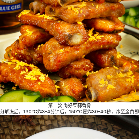
第二款 尚好菜蒜香骨
分解冻后，130℃炸3-4分钟后，150℃复炸30-40秒，炸至金黄