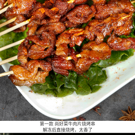
第一款 尚好菜牛肉片烧烤串
解冻后直接烧烤，太香了